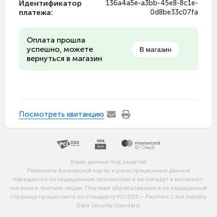
Идентификатор
136a4a5e-a3bb-45e8-8c1e-
платежа
:
0d8be33c07fa
Оплата прошла
успешно, можете
В магазин
вернуться в магазин
Посмотреть квитанцию
Ваши данные под защитой
Реквизиты банковской карты и регистрационные данные
передаются по защищенным протоколам и не попадут в интернет-
магазин и третьим лицам. Платежи обрабатываются на защищенной
странице процессинга по стандарту PCI DSS – Payment Card Industry
Data Security Standard.